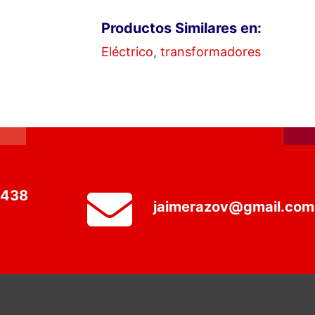
Productos Similares en:
Eléctrico
,
transformadores
3438
jaimerazov@gmail.com