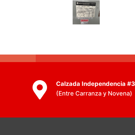
Calzada Independencia #
(Entre Carranza y Novena)